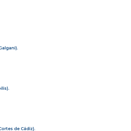
Galgani).
lis).
Cortes de Cádiz).