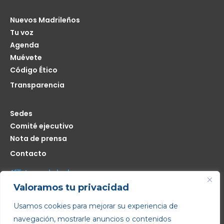
Nuevos Madrileños
Tu voz
Agenda
Muévete
Código Ético
Transparencia
Sedes
Comité ejecutivo
Nota de prensa
Contacto
Afíliate seas de donde seas
Valoramos tu privacidad
Me interesa
Usamos cookies para mejorar su experiencia de
navegación, mostrarle anuncios o contenidos
Copyright © 2022 – Todos los derechos reservados