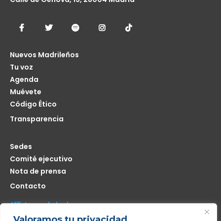
Nuevos Madrileños
Tu voz
Agenda
Muévete
Código Ético
Transparencia
Sedes
Comité ejecutivo
Nota de prensa
Contacto
Afíliate seas de donde seas
Valoramos tu privacidad