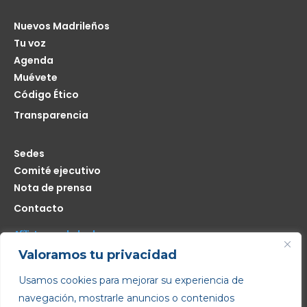
Nuevos Madrileños
Tu voz
Agenda
Muévete
Código Ético
Transparencia
Sedes
Comité ejecutivo
Nota de prensa
Contacto
Afíliate seas de donde seas
Valoramos tu privacidad
Me interesa
Usamos cookies para mejorar su experiencia de
navegación, mostrarle anuncios o contenidos
Copyright © 2022 – Todos los derechos reservados