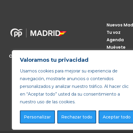
Nuevos Mad
Tu voz
Agenda
Muévete
Código Étic
Calle de Génova, 13, 28004 Madrid
Valoramos tu privacidad
Transparen
Usamos cookies para mejorar su experiencia de
navegación, mostrarle anuncios o contenidos
personalizados y analizar nuestro tráfico. Al hacer clic
en “Aceptar todo” usted da su consentimiento a
nuestro uso de las cookies.
Personalizar
Rechazar todo
Aceptar todo