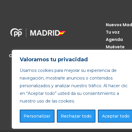
Nuevos Mad
Tu voz
Agenda
Muévete
Código Étic
Calle de Génova, 13, 28004 Madrid
Valoramos tu privacidad
Transparen
Usamos cookies para mejorar su experiencia de
navegación, mostrarle anuncios o contenidos
personalizados y analizar nuestro tráfico. Al hacer clic
en “Aceptar todo” usted da su consentimiento a
nuestro uso de las cookies.
Personalizar
Rechazar todo
Aceptar todo