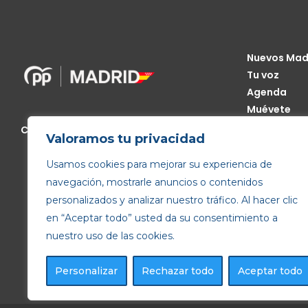
Nuevos Mad
Tu voz
Agenda
Muévete
Código Étic
Calle de Génova, 13, 28004 Madrid
Valoramos tu privacidad
Transparen
Usamos cookies para mejorar su experiencia de
navegación, mostrarle anuncios o contenidos
personalizados y analizar nuestro tráfico. Al hacer clic
en “Aceptar todo” usted da su consentimiento a
nuestro uso de las cookies.
Personalizar
Rechazar todo
Aceptar todo