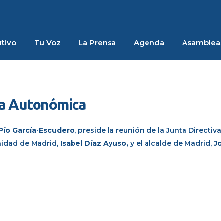
tivo
Tu Voz
La Prensa
Agenda
Asamblea
va Autonómica
Pío García-Escudero
, preside la reunión de la Junta Directiva
nidad de Madrid,
Isabel Díaz Ayuso,
y el alcalde de Madrid,
J