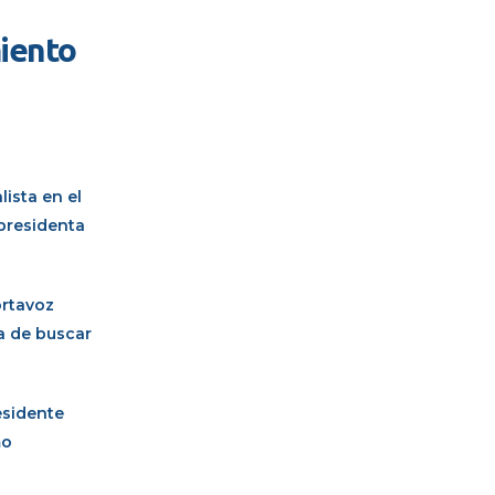
miento
lista en el
 presidenta
ortavoz
a de buscar
residente
mo