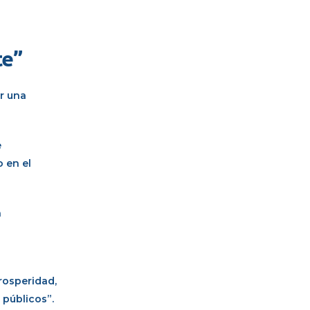
te”
er una
e
 en el
n
rosperidad,
 públicos”.