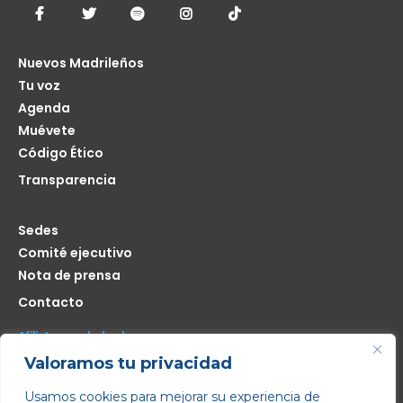
Nuevos Madrileños
Tu voz
Agenda
Muévete
Código Ético
Transparencia
Sedes
Comité ejecutivo
Nota de prensa
Contacto
Afíliate seas de donde seas
Valoramos tu privacidad
Me interesa
Usamos cookies para mejorar su experiencia de