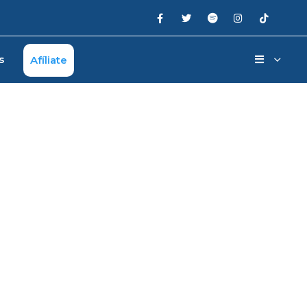
s
Afíliate