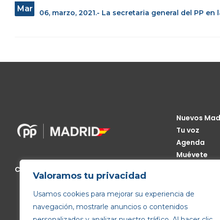
Mar
06, marzo, 2021.- La secretaria general del PP en
Nuevos Mad
Tu voz
Agenda
Muévete
Código Étic
Calle de Génova, 13, 28004 Madrid
Valoramos tu privacidad
Transparen
Usamos cookies para mejorar su experiencia de
navegación, mostrarle anuncios o contenidos
personalizados y analizar nuestro tráfico. Al hacer clic