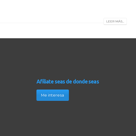
LEER MÁS...
Afíliate seas de donde seas
Me interesa