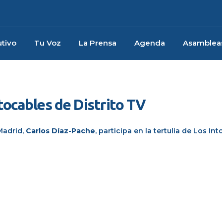
tivo
Tu Voz
La Prensa
Agenda
Asamblea
tocables de Distrito TV
 Madrid,
Carlos Díaz-Pache
, participa en la tertulia de Los In