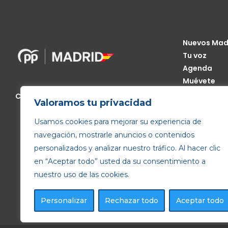
Nuevos Mad
Tu voz
Agenda
Muévete
Código Étic
Calle de Génova, 13, 28004 Madrid
Valoramos tu privacidad
Transparen
Usamos cookies para mejorar su experiencia de
navegación, mostrarle anuncios o contenidos
personalizados y analizar nuestro tráfico. Al hacer clic
en “Aceptar todo” usted da su consentimiento a
nuestro uso de las cookies.
Personalizar
Rechazar todo
Aceptar todo