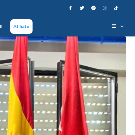
s
Afíliate