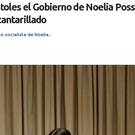
oles el Gobierno de Noelia Posse
cantarillado
 socialista de Noelia...