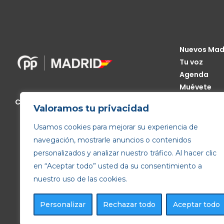
Nuevos Mad
Tu voz
Agenda
Muévete
Código Étic
Calle de Génova, 13, 28004 Madrid
Valoramos tu privacidad
Transparen
Usamos cookies para mejorar su experiencia de
navegación, mostrarle anuncios o contenidos
personalizados y analizar nuestro tráfico. Al hacer clic
en “Aceptar todo” usted da su consentimiento a
nuestro uso de las cookies.
Personalizar
Rechazar todo
Aceptar todo