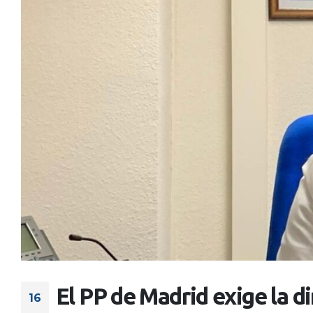
El PP de Madrid exige la d
16